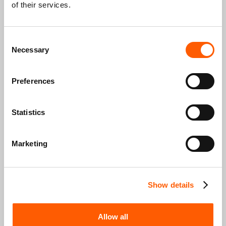
Cię przez cały proces – od wyrównania długości, przez
of their services.
cieniowanie, aż po perfekcyjne konturowanie brzytwą.
Dla barberów na każdym poziomie
Consent
Przejrzyste instrukcje
Necessary
Pełen proces – od A do Z
Selection
Preferences
WIĘCEJ INFO
Statistics
Marketing
FRYZURA MULLET OD A DO Z
Show details
Allow all