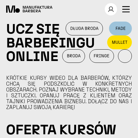
UCZ SIĘ
DŁUGA BRODA
FADE
BARBERINGU
MULLET
ONLINE
BRODA
FRINGE
KRÓTKIE KURSY WIDEO DLA BARBERÓW, KTÓRZY
CHCĄ SIĘ PODSZKOLIĆ W KONKRETNYCH
OBSZARACH. POZNAJ WYBRANE TECHNIKI, METODY
I SZTUCZKI. OPANUJ PRACĘ Z KLIENTEM ORAZ
TAJNIKI PROWADZENIA BIZNESU. DOŁĄCZ DO NAS I
ZAPLANUJ SWOJĄ KARIERĘ!
OFERTA KURSÓW